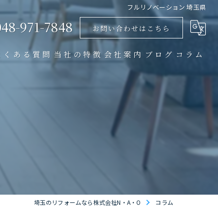
フルリノベーション 埼玉県
048-971-7848
お問い合わせはこちら
よくある質問
当社の特徴
会社案内
ブログ
コラム
リノベーション
店舗
マンション
戸建て
内装
埼玉のリフォームなら株式会社N・A・O
コラム