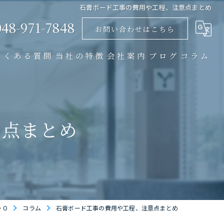
石膏ボード工事の費用や工程、注意点まとめ
048-971-7848
お問い合わせはこちら
よくある質問
当社の特徴
会社案内
ブログ
コラム
リノベーション
店舗
意点まとめ
マンション
戸建て
内装
・O
コラム
石膏ボード工事の費用や工程、注意点まとめ