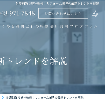
耐震補強で建物改修！リフォーム業界の最新トレンドを解説
048-971-7848
お問い合わせはこちら
よくある質問
当社の特徴
会社案内
ブログ
コラム
リノベーション
店舗
新トレンドを解説
マンション
戸建て
内装
耐震補強で建物改修！リフォーム業界の最新トレンドを解説