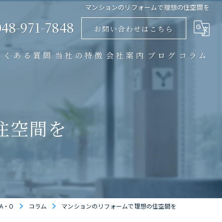
マンションのリフォームで理想の住空間を
048-971-7848
お問い合わせはこちら
よくある質問
当社の特徴
会社案内
ブログ
コラム
リノベーション
店舗
住空間を
マンション
戸建て
内装
A・O
コラム
マンションのリフォームで理想の住空間を