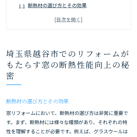
断熱材の選び方とその効果
窓リフォームによる温度管理の向上
越谷市の気候に適した窓断熱方法
省エネ窓の最新技術の紹介
断熱性能を高めるための施工ポイント
埼玉県越谷市でのリフォームが
リフォーム成功事例から学ぶ断熱のコツ
もたらす窓の断熱性能向上の秘
越谷市での窓リフォームが住まいのエネルギー
密
効率を劇的に改善
エネルギー効率を高める窓の種類
窓リフォームによる電気代削減の実例
断熱材の選び方とその効果
リフォームで省エネ住宅を実現する方法
窓リフォームにおいて、断熱材の選び方は非常に重要で
エネルギー効率向上のための窓の選び方
す。まず、断熱材には様々な種類があり、それぞれの特
窓交換で得られるエネルギー効率の変化
性を理解することが必要です。例えば、グラスウールは