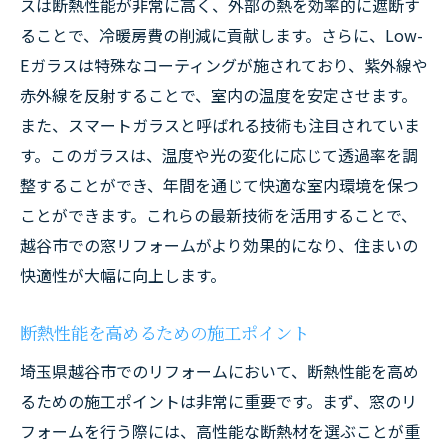
スは断熱性能が非常に高く、外部の熱を効率的に遮断す
省エネ住宅を実現するための窓改善方法
ることで、冷暖房費の削減に貢献します。さらに、Low-
越谷市での省エネリフォームの実例
Eガラスは特殊なコーティングが施されており、紫外線や
リフォーム後のエネルギー効率の変化
赤外線を反射することで、室内の温度を安定させます。
また、スマートガラスと呼ばれる技術も注目されていま
窓リフォームで越谷市の住まいを美しく快適に
す。このガラスは、温度や光の変化に応じて透過率を調
変える秘訣
整することができ、年間を通じて快適な室内環境を保つ
デザイン性の高い窓リフォームの提案
ことができます。これらの最新技術を活用することで、
窓リフォームで住まいの外観をアップグレ
越谷市での窓リフォームがより効果的になり、住まいの
ード
快適性が大幅に向上します。
快適性と美しさを両立させる窓選び
越谷市の住まいに適した窓デザイン
断熱性能を高めるための施工ポイント
リフォームで変わる住まいの印象
埼玉県越谷市でのリフォームにおいて、断熱性能を高め
成功事例に学ぶ美しい窓リフォーム
るための施工ポイントは非常に重要です。まず、窓のリ
フォームを行う際には、高性能な断熱材を選ぶことが重