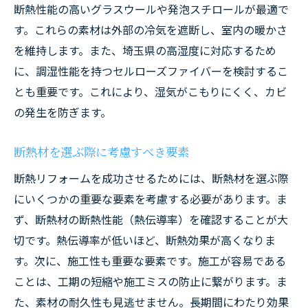
断熱性能の高いグラスウールや発泡スチロールが最適で
光熱費削減に役立つ断熱材の選び方
す。これらの素材は外部の冷気を遮断し、室内の暖かさ
省エネリフォームのすすめ
を維持します。また、埼玉県の高湿度に対応するため
断熱リフォームによる環境への配慮
に、調湿性能を持つセルローズファイバーを検討するこ
埼玉県の気候に適した断熱リフォームの施工方
とも重要です。これにより、湿気がこもりにくく、カビ
法
の発生を防ぎます。
埼玉県の気候特性と断熱リフォーム
断熱材を選ぶ際に考慮すべき要素
季節ごとの断熱リフォームのポイント
断熱リフォームを成功させるためには、断熱材を選ぶ際
埼玉県での断熱材の施工事例
にいくつかの重要な要素を考慮する必要があります。ま
気候に合わせた断熱リフォームの提案
ず、断熱材の断熱性能（熱伝導率）を確認することが大
施工時に考慮すべき地域特有の問題点
切です。熱伝導率が低いほど、断熱効果が高くなりま
地域密着型の断熱リフォームのメリット
す。次に、施工性も重要な要素です。施工が容易である
効果的な断熱リフォームで夏の暑さと冬の寒さ
ことは、工期の短縮や施工ミスの防止に繋がります。ま
を克服
た、素材の耐久性も見逃せません。長期間にわたり効果