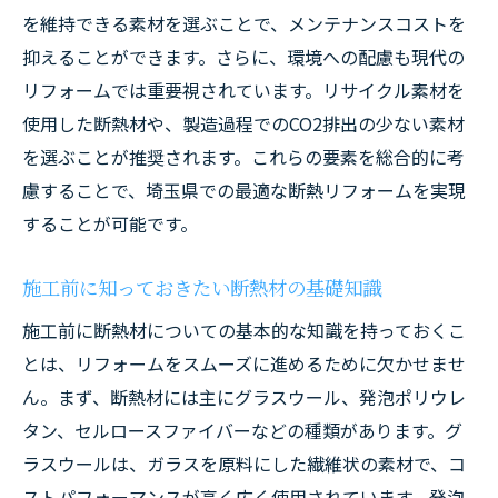
夏の暑さ対策に効果的な断熱リフォーム
を維持できる素材を選ぶことで、メンテナンスコストを
冬の寒さを防ぐための断熱リフォーム
抑えることができます。さらに、環境への配慮も現代の
リフォームでは重要視されています。リサイクル素材を
四季を通じて快適に過ごすための断熱対策
使用した断熱材や、製造過程でのCO2排出の少ない素材
断熱材の効果を最大限に引き出す方法
を選ぶことが推奨されます。これらの要素を総合的に考
快適な室内環境を保つ断熱リフォームの秘
慮することで、埼玉県での最適な断熱リフォームを実現
訣
することが可能です。
断熱リフォームで健康的な住環境を実現
リフォームを通じて実現する断熱効果の高い住
施工前に知っておきたい断熱材の基礎知識
環境
施工前に断熱材についての基本的な知識を持っておくこ
断熱リフォームで得られる快適性の向上
とは、リフォームをスムーズに進めるために欠かせませ
家全体の断熱性能を高める方法
ん。まず、断熱材には主にグラスウール、発泡ポリウレ
断熱リフォームの効果を感じられる具体例
タン、セルロースファイバーなどの種類があります。グ
断熱リフォームによる家族の健康増進
ラスウールは、ガラスを原料にした繊維状の素材で、コ
ストパフォーマンスが高く広く使用されています。発泡
長寿命でエコな住まいを目指す断熱リフォ