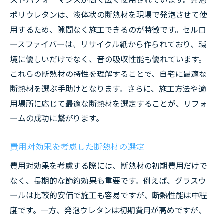
ポリウレタンは、液体状の断熱材を現場で発泡させて使
ーム
用するため、隙間なく施工できるのが特徴です。セルロ
断熱リフォーム後の住環境の変化
ースファイバーは、リサイクル紙から作られており、環
埼玉県で断熱リフォームを検討する際の注意点
境に優しいだけでなく、音の吸収性能も優れています。
断熱リフォームの施工業者選びのポイント
これらの断熱材の特性を理解することで、自宅に最適な
事前に確認すべき書類と手続き
断熱材を選ぶ手助けとなります。さらに、施工方法や適
断熱リフォーム前に知っておくべき知識
用場所に応じて最適な断熱材を選定することが、リフォ
トラブルを避けるための注意点
ームの成功に繋がります。
断熱リフォームの費用と予算管理
費用対効果を考慮した断熱材の選定
断熱リフォーム後の保証とアフターケア
費用対効果を考慮する際には、断熱材の初期費用だけで
なく、長期的な節約効果も重要です。例えば、グラスウ
ールは比較的安価で施工も容易ですが、断熱性能は中程
度です。一方、発泡ウレタンは初期費用が高めですが、