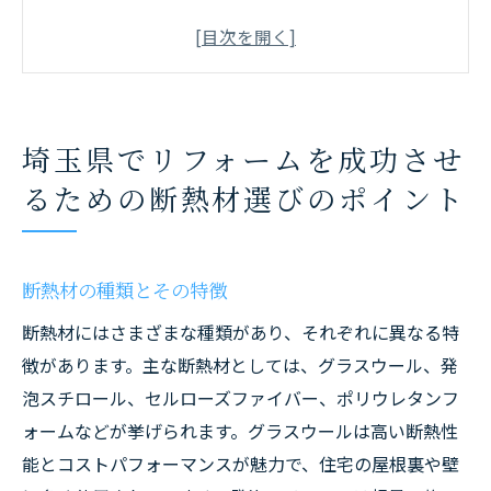
埼玉県の気候に適した断熱材の選び方
断熱材を選ぶ際に考慮すべき要素
施工前に知っておきたい断熱材の基礎知識
費用対効果を考慮した断熱材の選定
埼玉県でリフォームを成功させ
断熱材の選び方に関する専門家のアドバイ
るための断熱材選びのポイント
ス
年間を通じて快適な住まいを実現する断熱リフ
ォームのコツ
断熱材の種類とその特徴
季節ごとに異なる断熱の方法
断熱材にはさまざまな種類があり、それぞれに異なる特
断熱リフォームのタイミングを見極める
徴があります。主な断熱材としては、グラスウール、発
断熱リフォームの計画と実行ステップ
泡スチロール、セルローズファイバー、ポリウレタンフ
窓の断熱性能を向上させる方法
ォームなどが挙げられます。グラスウールは高い断熱性
断熱性能を最大化するための施工方法
能とコストパフォーマンスが魅力で、住宅の屋根裏や壁