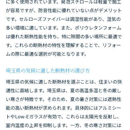
に多く使用されています。発泡スチロールは軽量で施工
断熱リフォーム後のメンテナンス
が容易ですが、防音性能に優れていない点がデメリット
埼玉県のリフォームで使われる最新の断熱材と
です。セルローズファイバーは調湿性能があり、湿気の
は
多い環境に適しています。また、ポリウレタンフォーム
最新の断熱材リストとその特徴
は優れた断熱性能を持ち、特に隙間の多い場所に最適で
エコフレンドリーな断熱材の選択肢
す。これらの断熱材の特性を理解することで、リフォー
高性能断熱材の導入事例
ムの際に最適な選択が可能となります。
最新技術を取り入れた断熱材のメリット
断熱材の進化と最新トレンド
埼玉県の気候に適した断熱材の選び方
リフォームにおける断熱材の研究と開発
埼玉県の気候に適した断熱材を選ぶことは、住まいの快
断熱リフォームで光熱費を節約する方法とは
適性に直結します。埼玉県は、夏の高温多湿と冬の厳し
い寒さが特徴です。そのため、夏の暑さ対策には遮熱性
断熱リフォームによる光熱費の削減効果
能の高い断熱材が求められます。具体的にはアルミシー
具体的な断熱リフォームの節約事例
トやLow-Eガラスが有効で、これらは太陽光を反射し、
エネルギー効率を高める断熱リフォームの
室内温度の上昇を抑制します。一方、冬の寒さ対策には
ポイント