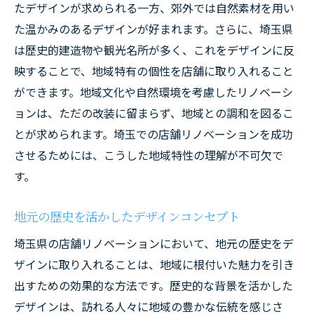
長期的視点で見る維持管理コストの削減策
たデザインが求められる一方、郊外では自然素材を用い
デザインと機能の両立でコスト効率を高め
た温かみのあるデザインが好まれます。さらに、埼玉県
る
は歴史的建造物や観光名所が多く、これをデザインに反
映することで、地域特有の個性を店舗に取り入れること
埼玉県の文化を取り入れた店舗リノベーション
ができます。地域文化や自然環境を考慮したリノベーシ
事例
ョンは、ただの改装に留まらず、地域との調和を図るこ
地元アーティストとのコラボレーション事
とが求められます。埼玉での店舗リノベーションを成功
例
させるためには、こうした地域特性の理解が不可欠で
埼玉の伝統技術を活かしたインテリアデザ
す。
イン
地域イベントと連携した店舗リノベーショ
地元の歴史を活かしたデザインコンセプト
ン
埼玉県の店舗リノベーションにおいて、地元の歴史をデ
文化的背景を反映した空間づくりのポイン
ザインに取り入れることは、地域に根付いた魅力を引き
ト
出すための効果的な方法です。歴史的な背景を活かした
地域住民に愛される文化的アプローチの実
デザインは、訪れる人々に地域の豊かな伝統を感じさ