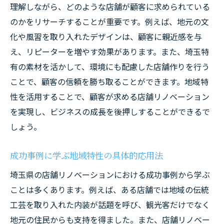
理解しながら、どのような店舗が顧客に求められている
成功事例に見るコスト管理のポイント
のかをリサーチすることが重要です。例えば、地元の文
費用対効果の高いリノベーションプロジェ
化や風習を取り入れたデザインは、顧客に親近感を与
クト
え、リピーターを増やす効果があります。また、埼玉特
無駄を省く設計でコスト削減に成功した事
有の素材を活かして、環境にも配慮した店舗作りを行う
例
ことで、顧客の信頼を勝ち取ることができます。地域特
予算内で効果を最大化するための工夫
性を活用することで、顧客が求める店舗リノベーション
短期間でのリノベーション成功例
を実現し、ビジネスの成長を後押しすることができるで
実際の事例から学ぶ予算管理のテクニック
しょう。
成功事例に学ぶ地域特性の具体的応用法
埼玉県の店舗リノベーションにおける成功事例から学ぶ
ことは多くあります。例えば、ある店舗では地域の伝統
工芸を取り入れた内装が話題を呼び、観光客だけでなく
地元の住民からも支持を得ました。また、店舗リノベー