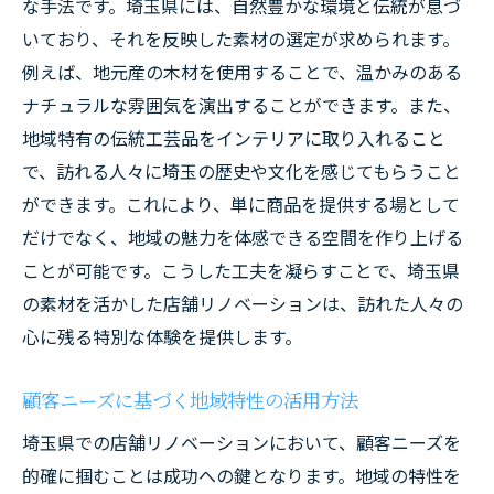
アイデア
な手法です。埼玉県には、自然豊かな環境と伝統が息づ
いており、それを反映した素材の選定が求められます。
レイアウト変更に対応した設計の工夫
例えば、地元産の木材を使用することで、温かみのある
店舗リノベーションでお客様に愛される空間を
ナチュラルな雰囲気を演出することができます。また、
デザインするポイント
地域特有の伝統工芸品をインテリアに取り入れること
顧客満足度を高めるデザイン戦略
で、訪れる人々に埼玉の歴史や文化を感じてもらうこと
コミュニケーションを促進する空間づくり
ができます。これにより、単に商品を提供する場として
地域コミュニティとの関係を強化するデザ
だけでなく、地域の魅力を体感できる空間を作り上げる
イン
ことが可能です。こうした工夫を凝らすことで、埼玉県
リピーターを増やすための店舗デザインの
の素材を活かした店舗リノベーションは、訪れた人々の
工夫
心に残る特別な体験を提供します。
居心地の良さを追求したインテリアの秘訣
顧客ニーズに基づく地域特性の活用方法
五感に響くおもてなし空間の提案
埼玉県での店舗リノベーション成功事例から学
埼玉県での店舗リノベーションにおいて、顧客ニーズを
ぶコスト削減テクニック
的確に掴むことは成功への鍵となります。地域の特性を