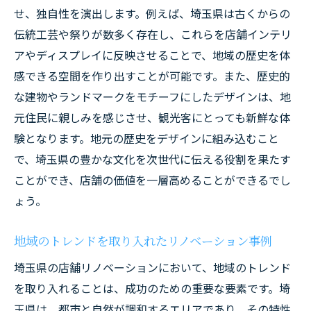
例
せ、独自性を演出します。例えば、埼玉県は古くからの
埼玉の風土を表現するデザインアイデア
伝統工芸や祭りが数多く存在し、これらを店舗インテリ
店舗リノベーションで魅力的な空間を作るため
アやディスプレイに反映させることで、地域の歴史を体
の秘訣
感できる空間を作り出すことが可能です。また、歴史的
顧客の心を掴む魅力的なデザイン要素
な建物やランドマークをモチーフにしたデザインは、地
元住民に親しみを感じさせ、観光客にとっても新鮮な体
照明とカラーコーディネートの重要性
験となります。地元の歴史をデザインに組み込むこと
空間の広さを感じさせるレイアウトテクニ
で、埼玉県の豊かな文化を次世代に伝える役割を果たす
ック
ことができ、店舗の価値を一層高めることができるでし
多様なニーズに応える柔軟な空間設計
ょう。
店舗コンセプトに合ったディスプレイ戦略
五感に訴える空間づくりのヒント
地域のトレンドを取り入れたリノベーション事例
地域特有の素材を活かした店舗リノベーション
埼玉県の店舗リノベーションにおいて、地域のトレンド
のアイデア
を取り入れることは、成功のための重要な要素です。埼
地元産素材を使ったナチュラルデザイン
玉県は、都市と自然が調和するエリアであり、その特性