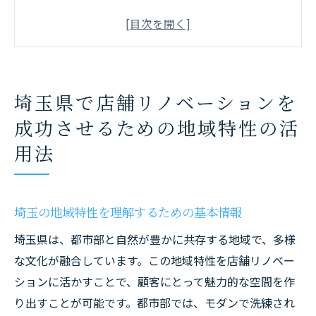
地元の歴史を活かしたデザインコンセプト
地域のトレンドを取り入れたリノベーショ
ン事例
埼玉県ならではの素材を用いた空間づくり
埼玉県で店舗リノベーションを
顧客ニーズに基づく地域特性の活用方法
成功させるための地域特性の活
成功事例に学ぶ地域特性の具体的応用法
用法
コスト削減を実現する店舗リノベーションのデ
ザイン戦略
予算を抑えるための効果的なデザイン選定
埼玉の地域特性を理解するための基本情報
省エネデザインでコスト削減を図る方法
埼玉県は、都市部と自然が豊かに共存する地域で、多様
簡易施工でリノベーションコストを下げる
な文化が融合しています。この地域特性を店舗リノベー
ヒント
ションに活かすことで、顧客にとって魅力的な空間を作
素材選びとデザインの工夫でコスト削減
り出すことが可能です。都市部では、モダンで洗練され