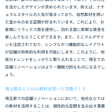
リサイクル素材を活用したエコリノベーシ
を活かしたデザインが求められています。例えば、ナチ
ョン
ュラルスタイルの人気が高まっており、自然素材を用い
地域ブランドを支える素材選びのポイント
た温かみのある空間が好まれています。これにより、お
客様にリラックス感を提供し、訪れる度に新鮮な発見を
温かみのある木材を使ったデザイン事例
楽しんでもらうことができます。また、ミニマルデザイ
コストパフォーマンスの高い素材の活用法
ンも注目されており、シンプルかつ機能的なレイアウト
地産地消を推進する素材選択の工夫
が店舗の効率的な利用を可能にします。このように、地
効率的なスペース利用で店舗リノベーションの
域のトレンドをしっかりと取り入れることで、埼玉での
コストを抑える方法
店舗リノベーションはより一層魅力的なものになるでし
動線改善でスペースの有効活用
ょう。
収納スペースの工夫でコスト削減
モジュール家具の活用で柔軟な空間設計
埼玉県ならではの素材を用いた空間づくり
多機能スペースの提案でコスト効率化
埼玉県での店舗リノベーションにおいて、地元ならでは
デッドスペースを活かしたリノベーション
の素材を活用することは、個性的な空間を生み出す重要