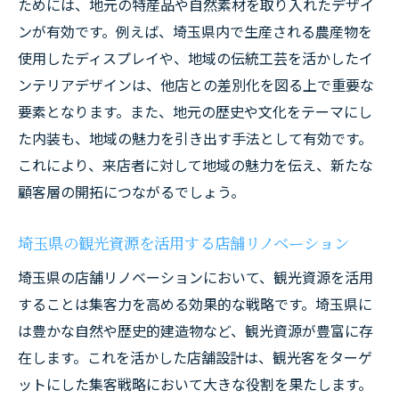
ためには、地元の特産品や自然素材を取り入れたデザイ
化
ンが有効です。例えば、埼玉県内で生産される農産物を
プロフェッショナルなデザインと施工チー
使用したディスプレイや、地域の伝統工芸を活かしたイ
ムの選定
ンテリアデザインは、他店との差別化を図る上で重要な
リノベーションにおける予算管理と資金計
要素となります。また、地元の歴史や文化をテーマにし
画
た内装も、地域の魅力を引き出す手法として有効です。
法律と規制をクリアするための事前準備
これにより、来店者に対して地域の魅力を伝え、新たな
施工期間中の効率的なプロジェクト管理
顧客層の開拓につながるでしょう。
完成後のマーケティング戦略とプロモーシ
埼玉県の観光資源を活用する店舗リノベーション
ョン
埼玉県の店舗リノベーションにおいて、観光資源を活用
埼玉県での店舗リノベーション成功事例から学
することは集客力を高める効果的な戦略です。埼玉県に
ぶ実践的アプローチ
は豊かな自然や歴史的建造物など、観光資源が豊富に存
成功事例に学ぶ独自のデザインコンセプト
在します。これを活かした店舗設計は、観光客をターゲ
顧客体験を重視した店舗リノベーションの
ットにした集客戦略において大きな役割を果たします。
ポイント