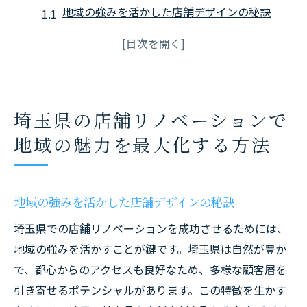
地域の強みを活かした店舗デザインの秘訣
埼玉県の観光資源を活用する店舗リノベー
ション
地元文化を反映した店舗リノベーション事
例
埼玉県の店舗リノベーションで
埼玉県ならではの素材を使ったリノベーシ
地域の魅力を最大化する方法
ョン
地域コミュニティと連携した店舗リノベー
ションの効果
地域の強みを活かした店舗デザインの秘訣
埼玉県の市場調査から見るリノベーション
埼玉県での店舗リノベーションを成功させるためには、
ニーズ
地域の強みを活かすことが鍵です。埼玉県は自然が豊か
店舗リノベーションで埼玉県のビジネスを革新
で、都心からのアクセスも良好なため、多様な顧客層を
するためのステップ
引き寄せるポテンシャルがあります。この特徴を生かす
ビジョン設定とリノベーション目標の明確