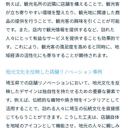
例えば、観光名所の近隣に店舗を構えることで、観光客
リノベーション後の売上向上事例とその要
が立ち寄りやすい環境を整えたり、観光地に関連した商
因
品の提供を行うことで、観光客の興味を引くことが可能
エコフレンドリーなリノベーションの成功
です。また、店内で観光情報を提供するなど、訪れた
例
人々にとって有益なサービスを提供することも効果的で
テクノロジーを活用した新しい店舗体験
す。これにより、観光客の満足度を高めると同時に、地
地域との共生を実現したリノベーションス
域経済の活性化にも寄与することが期待されます。
トーリー
地元文化を反映した店舗リノベーション事例
地域ニーズに応える店舗リノベーションで埼玉
県でビジネスを成功させる
埼玉県での店舗リノベーションにおいて、地元文化を反
消費者の声を取り入れた店舗改修とは
映したデザインは独自性を持たせるための重要な要素で
す。例えば、伝統的な織物や焼き物をインテリアとして
地域イベントとの連携で集客力を高める方
活用することで、訪れる人々に埼玉の伝統文化を直接感
法
じてもらうことができます。こうした工夫は、店舗自体
地元特産品を活用した店舗リノベーション
を地域のアイコンとして機能させ、地元の人々に親しみ
埼玉県の人口動態に基づくターゲティング