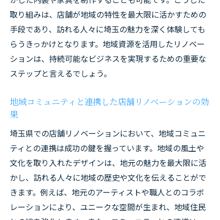
競合を超えるためのトレンド分析と実践法
取り組みは、店舗が地域の特性を最大限に活かすための
埼玉県の特性を活かした店舗リノベーションで
手段であり、訪れる人々に埼玉の魅力を深く体験しても
理想の店舗を実現する
らうきっかけとなります。地域資源を活用したリノベー
埼玉の自然を取り入れた心地よい空間づく
ションは、持続可能なビジネスを実現するための重要な
り
ステップと言えるでしょう。
地元アーティストとのコラボレーション事
例
地域コミュニティと連携した店舗リノベーションの効
果
地域の歴史を感じさせる店舗リノベーショ
ン
埼玉県での店舗リノベーションにおいて、地域コミュニ
埼玉県の都市化に対応するモダンリノベー
ティとの連携は成功の鍵を握っています。地域の風土や
ション
文化を取り入れたデザインは、地元の魅力を最大限に活
かし、訪れる人々に地域の歴史や文化を伝えることがで
伝統と革新を融合した新しい店舗の形
きます。例えば、地元のアーティストや職人とのコラボ
地元の声を反映したユーザー志向のデザイ
レーションにより、ユニークな空間が生まれ、地域住民
ン