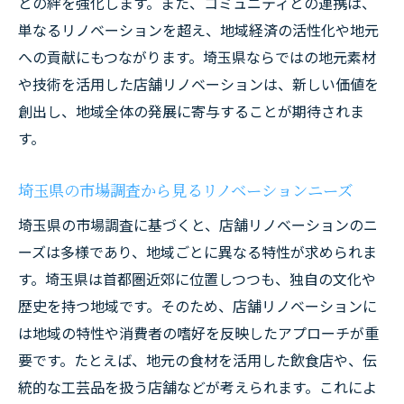
との絆を強化します。また、コミュニティとの連携は、
店舗リノベーションで埼玉県のビジネス価値を
単なるリノベーションを超え、地域経済の活性化や地元
引き上げる実践策
への貢献にもつながります。埼玉県ならではの地元素材
リノベーション後の評価を活かした改善策
や技術を活用した店舗リノベーションは、新しい価値を
顧客満足度を高めるためのサービス強化
創出し、地域全体の発展に寄与することが期待されま
ブランド価値向上を目指すリノベーション
す。
戦略
リピーターを増やすための店舗体験の最適
埼玉県の市場調査から見るリノベーションニーズ
化
埼玉県の市場調査に基づくと、店舗リノベーションのニ
競合との差別化ポイントを明確にする方法
ーズは多様であり、地域ごとに異なる特性が求められま
営業戦略とリノベーションのシナジー効果
す。埼玉県は首都圏近郊に位置しつつも、独自の文化や
歴史を持つ地域です。そのため、店舗リノベーションに
革新的な店舗リノベーションで埼玉県のビジネ
は地域の特性や消費者の嗜好を反映したアプローチが重
スに新たな価値を創造する
要です。たとえば、地元の食材を活用した飲食店や、伝
異業種コラボで生まれる新しいビジネスモ
統的な工芸品を扱う店舗などが考えられます。これによ
デル