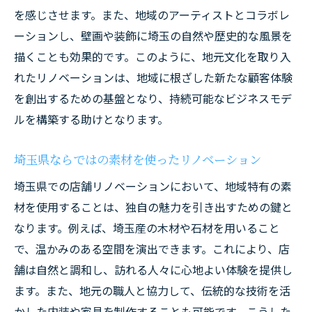
を感じさせます。また、地域のアーティストとコラボレ
戦略
ーションし、壁画や装飾に埼玉の自然や歴史的な風景を
SNSを活用した地域密着型の情報発信術
描くことも効果的です。このように、地元文化を取り入
地域住民との信頼関係を構築するコミュニ
れたリノベーションは、地域に根ざした新たな顧客体験
ケーション
を創出するための基盤となり、持続可能なビジネスモデ
最新トレンドを取り入れた店舗リノベーション
ルを構築する助けとなります。
で埼玉県の市場にアプローチ
最新デザイントレンドを反映した店舗改修
埼玉県ならではの素材を使ったリノベーション
ICT技術を活用した次世代店舗リノベーショ
埼玉県での店舗リノベーションにおいて、地域特有の素
ン
材を使用することは、独自の魅力を引き出すための鍵と
持続可能性を重視したエコリノベーション
なります。例えば、埼玉産の木材や石材を用いること
で、温かみのある空間を演出できます。これにより、店
テクノロジーで実現する新しい顧客体験
舗は自然と調和し、訪れる人々に心地よい体験を提供し
インスタ映えする店舗デザインの取り入れ
ます。また、地元の職人と協力して、伝統的な技術を活
方
かした内装や家具を制作することも可能です。こうした