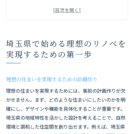
埼玉県でのリノベーションに必要な許可と
手続き
予算に合わせたリノベーションプランの立
て方
埼玉県で始める理想のリノベを
埼玉県内での信頼できる施工業者の選び方
実現するための第一歩
リノベーション前に知っておくべき法律と
規制
埼玉県でのリノベーション成功に向けた第
理想の住まいを実現するための計画作り
一歩
理想の住まいを実現するためには、事前の計画作りが欠
古い住まいが生まれ変わる埼玉県のリノベの魅
かせません。まず、どのような住まいにしたいのかを明
力
確にし、デザインや機能を具体化することが重要です。
歴史ある建物を魅力的にリノベーションす
埼玉県の地域特性を活かした設計を考えることで、自然
る方法
環境と調和した住空間を創り出せます。例えば、埼玉県
埼玉県でのリノベーションで得られる新し