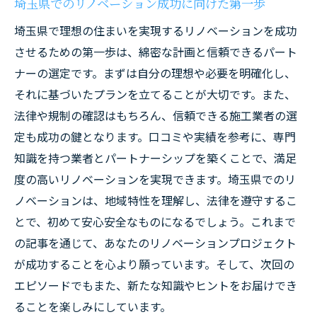
埼玉県でのリノベーション成功に向けた第一歩
理想の住まいを手に入れるためのリノベー
ションのステップ
埼玉県で理想の住まいを実現するリノベーションを成功
埼玉県でのリノベが実現する新しい生活の可能
させるための第一歩は、綿密な計画と信頼できるパート
性
ナーの選定です。まずは自分の理想や必要を明確化し、
それに基づいたプランを立てることが大切です。また、
リノベーションが開く新しい生活スタイル
法律や規制の確認はもちろん、信頼できる施工業者の選
の可能性
定も成功の鍵となります。口コミや実績を参考に、専門
埼玉県でのリノベーションがもたらす生活
知識を持つ業者とパートナーシップを築くことで、満足
の質の向上
度の高いリノベーションを実現できます。埼玉県でのリ
リノベーションで変わる埼玉県の暮らし方
ノベーションは、地域特性を理解し、法律を遵守するこ
新しい生活を実現するためのリノベーショ
とで、初めて安心安全なものになるでしょう。これまで
ンの提案
の記事を通じて、あなたのリノベーションプロジェクト
埼玉県でのリノベーションがもたらす未来
が成功することを心より願っています。そして、次回の
の住まい
エピソードでもまた、新たな知識やヒントをお届けでき
生活の可能性を広げるリノベーションの効
ることを楽しみにしています。