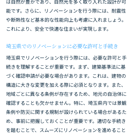
は自然が豊かであり、自然光を多く取り入れた設計が可
い魅力
能です。さらに、リノベーションを行う際には、耐震性
リノベーションで古い住まいを現代風に変
や断熱性など基本的な性能向上も考慮に入れましょう。
える
これにより、安全で快適な住まいが実現します。
埼玉県の古い住宅をリノベーションする価
値
埼玉県でのリノベーションに必要な許可と手続き
埼玉県でのリノベーションが生み出す新し
埼玉県でリノベーションを行う際には、必要な許可と手
い住まい
続きを理解することが重要です。まず、建築基準法に基
住まいの歴史とリノベーションの関係性
づく確認申請が必要な場合があります。これは、建物の
構造に大きな変更を加える際に必須となります。また、
最新デザインで快適さを追求埼玉県のリノベポ
地域ごとに異なる条例が存在するため、地元の自治体に
イント
確認することも欠かせません。特に、埼玉県内では景観
埼玉県でのリノベーションにおけるデザイ
条例や防災に関する規制が設けられている場合があるた
ンの重要性
め、事前に把握しておくことが重要です。適切な手続き
最新技術を活用したリノベーションの実例
を踏むことで、スムーズにリノベーションを進めること
埼玉県でのトレンドを取り入れたリノベー