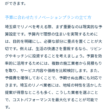
ができます。
ション
快適な住まいを実現するためのデザインの
予算に合わせたリノベーションプランの立て方
選び方
埼玉県でリノベを考える際、まず重要なのは現実的な予
埼玉県でのリノベーションで重視すべきデ
算設定です。予算内で理想の住まいを実現するために
ザインポイント
は、目的を明確にし、必要な部分に重点を置くことが大
最新デザインがもたらす住まいの快適性
切です。例えば、生活の快適さを重視するなら、リビン
成功事例から学ぶ埼玉県で理想の住まいを手に
グやキッチンに投資することを考えましょう。予算を効
入れる秘訣
率的に活用するためには、複数の施工業者から見積もり
埼玉県でのリノベーション成功事例の紹介
を取り、サービス内容や価格を比較検討します。また、
予備費を確保しておくことで、予期せぬ出費にも対応で
成功者に学ぶ理想の住まいづくりの秘訣
きます。埼玉のリノベ業者には、地域の特性を活かした
リノベーションの成功要因を事例から分析
提案が得意なところも多く、こうした業者を選ぶこと
埼玉県で理想の住まいを手に入れた人々の
で、コストパフォーマンスを最大化することが可能で
声
す。