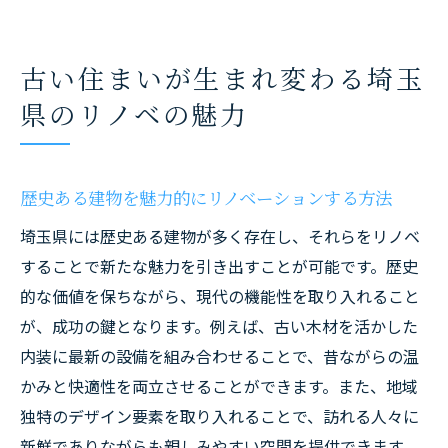
果
リノベで快適さを大幅向上埼玉県で住まいの夢
古い住まいが生まれ変わる埼玉
をかなえる
リノベーションで住まいの快適さを飛躍的
県のリノベの魅力
に向上させる方法
埼玉県でのリノベーションが実現する居住
歴史ある建物を魅力的にリノベーションする方法
空間の変革
快適な住まいを作るためのリノベーション
埼玉県には歴史ある建物が多く存在し、それらをリノベ
の選択肢
することで新たな魅力を引き出すことが可能です。歴史
的な価値を保ちながら、現代の機能性を取り入れること
埼玉県でリノベーションを成功させるため
が、成功の鍵となります。例えば、古い木材を活かした
の秘訣
内装に最新の設備を組み合わせることで、昔ながらの温
住まいの夢をかなえる埼玉県のリノベーシ
かみと快適性を両立させることができます。また、地域
ョンアイデア
独特のデザイン要素を取り入れることで、訪れる人々に
快適な住まいを実現するためのリノベーシ
新鮮でありながらも親しみやすい空間を提供できます。