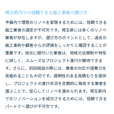
成功事例から見た埼玉県でのリノベのメリ
ット
埼玉県内での信頼できる施工業者の選び方
埼玉県のリノベーションで成功するための
予算内で理想のリノベを実現するためには、信頼できる
ポイント
施工業者の選定が不可欠です。埼玉県には多くのリノベ
埼玉県で叶える！リノベで住まいの利便性を大
業者が存在しますが、選び方のポイントとして、過去の
幅アップ
施工事例や顧客からの評価をしっかりと確認することが
リノベーションで住まいの利便性を向上さ
重要です。地元に根付いた業者は、地域の法規制や特性
せる方法
に詳しく、スムーズなプロジェクト進行が期待できま
埼玉県でのリノベーションがもたらす生活
す。さらに、初回相談の際には、業者の対応や提案力を
の変化
見極めることも大切です。透明性のある見積もりを提供
住まいの利便性を高めるためのリノベーシ
し、プロジェクトの進行状況を定期的に報告する業者を
ョンの工夫
選ぶことで、安心してリノベを進められます。埼玉県内
でのリノベーションを成功させるためには、信頼できる
埼玉県でのリノベーションで実現できる利
パートナー選びが不可欠です。
便性の向上