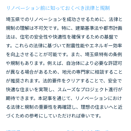
住まいの機能性を高めるリノベーションの
リノベーション前に知っておくべき法律と規制
ポイント
埼玉県でのリノベーションを成功させるために、法律と
埼玉県でのリノベーションが生活を豊かに
規制の理解は不可欠です。特に、建築基準法や都市計画
する理由
法は、住宅の安全性や快適性を確保するための基盤で
理想の住まいへ埼玉県のリノベの成功ステップ
す。これらの法律に基づいて耐震性能やエネルギー効率
埼玉県でのリノベーションの成功に向けた
を向上させることが可能です。また、埼玉県特有の条例
ステップ
や規制もあります。例えば、自治体により必要な許認可
理想の住まいを実現するためのリノベーシ
が異なる場合があるため、地元の専門家に相談すること
ョンの流れ
が推奨されます。法的要件をクリアすることで、安全で
埼玉県でのリノベーションにおける計画的
快適な住まいを実現し、スムーズなプロジェクト進行が
なアプローチ
期待できます。本記事を通じて、リノベーションにおけ
リノベーション成功のための準備と手順
る法律と規制の重要性を再確認し、理想の住まいへと近
埼玉県のリノベーションで理想をかなえる
づくための参考にしていただければ幸いです。
プロセス