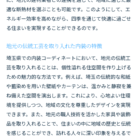
埼玉県の気候に適した素材の特性
適な断熱材を選ぶことも可能です。このようにして、エ
断熱性能を高める最新の技術と素材
ネルギー効率を高めながら、四季を通じて快適に過ごせ
る住まいを実現することができるのです。
快適さを持続させるための保温対策
環境に配慮したエコな断熱材の活用
地元の伝統工芸を取り入れた内装の特徴
地域性を活かした内装デザインがもたらす埼玉
埼玉県での内装コーディネートにおいて、地元の伝統工
県の住み心地
芸を取り入れることは、個性溢れる住空間を作り上げる
地域の風情を感じる内装の工夫
ための魅力的な方法です。例えば、埼玉の伝統的な和紙
埼玉県の文化を反映したインテリアデザイ
や藍染めを用いた壁紙やカーテンは、温かみと静寂を兼
ン
ね備えた空間を演出します。これにより、心地よい住環
地域特有の素材で作る心地良い空間
境を提供しつつ、地域の文化を尊重したデザインを実現
住みやすさを追求したデザインの考え方
できます。また、地元の職人技術を活かした家具や装飾
地域に根ざした生活スタイルの提案
品を取り入れることで、住まいの中に地域の歴史と伝統
地域と共に暮らす快適な住まい作り
を感じることができ、訪れる人々に深い印象を与えるで