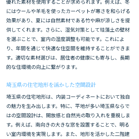
優れた素材を使用することが求められます。例えば、冬
ート
にはウールや羊毛を使ったカーペットが寒さを和らげる
季節の変化に適応する内装素材の選び方
効果があり、夏には自然素材である竹や麻が涼しさを提
地域の風景を取り込む窓配置のアイデア
供してくれます。さらに、湿気対策として珪藻土の壁材
を選ぶことで、室内の湿度調整も可能です。これによ
四季の移り変わりを感じる照明の工夫
り、年間を通じて快適な住空間を維持することができま
埼玉県の特徴を活かした内装で快適なエネルギ
す。適切な素材選びは、居住者の健康にも寄与し、長期
ー効率を実現
的な住環境の向上に繋がります。
エネルギー効率を高めるための断熱材選び
自然光を活用した省エネ設計のポイント
埼玉県の住宅地形を活かした空間設計
地元の素材を用いた環境に優しい内装
埼玉県の住宅地形は、内装コーディネートにおいて独自
埼玉県の気候に適した通風設計
の魅力を生み出します。特に、平地が多い埼玉県ならで
エネルギー消費を抑える最新テクノロジー
はの空間設計は、開放感と自然光の取り入れを重視しま
地域ごとの気候に応じた快適空間作り
す。例えば、南向きの大きな窓を設置することで、明る
自然光と照明配置が鍵埼玉県での住空間の最適
い室内環境を実現します。また、地形を活かした二階建