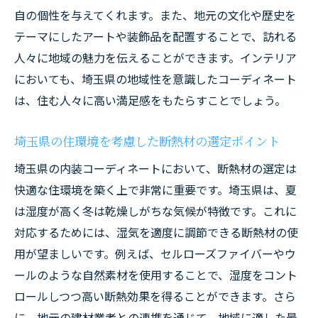
地域文化を反映したインテリアデザイン
自の個性を与えてくれます。また、地元の文化や歴史を
工芸品を取り入れた個性的な空間作り
テーマにしたアートや装飾品を配置することで、訪れる
埼玉県の内装コーディネートで叶える温もりの
人々に地域の魅力を伝えることができます。インテリア
ある住まい
においても、埼玉県の地域性を意識したコーディネート
木材を使った温かみのあるインテリア
は、住む人々に高い満足感をもたらすことでしょう。
畳を用いた和の空間で心地よさを演出
埼玉県の住環境を考慮した断熱材の選定ポイント
埼玉産の素材で叶える安心感のある住まい
温もりを感じる色使いとテクスチャー
埼玉県の内装コーディネートにおいて、断熱材の選定は
快適な住環境を築く上で非常に重要です。埼玉県は、夏
地域特有のデザインで生む心の安らぎ
は湿度が高く冬は乾燥しがちな気候が特徴です。これに
家族が集う温かいリビング空間の作り方
対応するためには、湿気を適度に調節できる断熱材の使
断熱材選びが決め手埼玉県の気候に合った内装
用が望ましいです。例えば、セルローズファイバーやウ
コーディネート
ールのような自然素材を使用することで、湿度をコント
冬の寒さを防ぐ効果的な断熱材の選び方
ロールしつつ高い断熱効果を得ることができます。さら
夏の暑さを和らげる遮熱対策のポイント
に、地元の建材業者との連携を通じて、地域に適した最