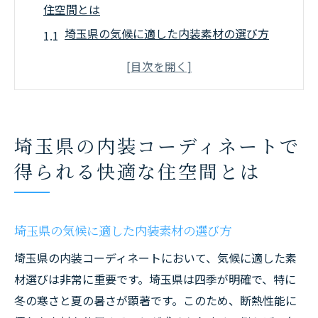
住空間とは
埼玉県の気候に適した内装素材の選び方
埼玉県の住宅地形を活かした空間設計
地域特性を反映した内装デザインの魅力
埼玉県の住環境を考慮した断熱材の選定ポ
イント
埼玉県の内装コーディネートで
地元の伝統工芸を取り入れた内装の特徴
得られる快適な住空間とは
快適さを追求した埼玉県の照明計画
内装コーディネートで実現する埼玉県の四季を
感じる住まい
埼玉県の気候に適した内装素材の選び方
四季折々の自然美を活かしたインテリアデ
埼玉県の内装コーディネートにおいて、気候に適した素
ザイン
材選びは非常に重要です。埼玉県は四季が明確で、特に
春秋の快適な気候を楽しむための工夫
冬の寒さと夏の暑さが顕著です。このため、断熱性能に
埼玉県の四季を反映するカラーコーディネ