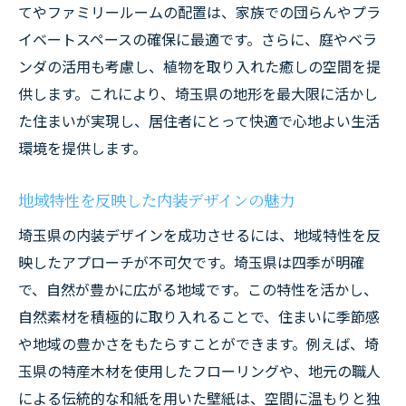
化
てやファミリールームの配置は、家族での団らんやプラ
イベートスペースの確保に最適です。さらに、庭やベラ
自然光を最大限に取り入れる窓配置の工夫
ンダの活用も考慮し、植物を取り入れた癒しの空間を提
埼玉県の地形を活かした照明計画
供します。これにより、埼玉県の地形を最大限に活かし
室内の明るさを保つための素材選び
た住まいが実現し、居住者にとって快適で心地よい生活
エネルギー効率を高める均等な光の配置
環境を提供します。
住まいに温かみを与える照明の選び方
自然光を活かしたリビング空間の演出
地域特性を反映した内装デザインの魅力
地元の職人技術を取り入れた内装で埼玉県の魅
埼玉県の内装デザインを成功させるには、地域特性を反
力を引き出す
映したアプローチが不可欠です。埼玉県は四季が明確
伝統工芸品を使った内装の魅力
で、自然が豊かに広がる地域です。この特性を活かし、
職人技を活かしたカスタムメイドの家具
自然素材を積極的に取り入れることで、住まいに季節感
や地域の豊かさをもたらすことができます。例えば、埼
歴史ある技術が生きるモダンな空間
玉県の特産木材を使用したフローリングや、地元の職人
地元の素材を活用した内装の提案
による伝統的な和紙を用いた壁紙は、空間に温もりと独