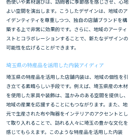
色使いや素材選びは、訪問者に季節感を感じさせ、心地
埼玉県の自然を感じるための素材選び
よい空間を演出します。こうしたデザインは、地域のア
地域に根ざしたエシカルデザインの提案
イデンティティを尊重しつつ、独自の店舗ブランドを構
自然素材を活かした心地よい店舗空間の実
築する上で非常に効果的です。さらに、地域のアーティ
現
ストとコラボレーションすることで、新たなデザインの
可能性を広げることができます。
森林資源を活用したクリエイティブな内装
アイディア
埼玉県の特産品を活用した内装アイディア
埼玉県ならではの店舗内装でビジネスを成功に
埼玉県の特産品を活用した店舗内装は、地域の個性を引
導くヒント
き立てる素晴らしい手段です。例えば、埼玉県産の木材
地域特性を活かした差別化戦略
を使用した家具や装飾は、温かみのある空間を提供し、
埼玉の自然と調和するデザインコンセプト
地域の産業を応援することにもつながります。また、地
地元住民の心を掴む店舗づくりの秘訣
元で生産された布や陶器をインテリアのアクセントとし
埼玉の人気スポットを意識したインテリア
て取り入れることで、訪れる人々に埼玉の豊かな文化を
観光客を魅了する埼玉県の店舗内装
感じてもらえます。このような特産品を活用した内装