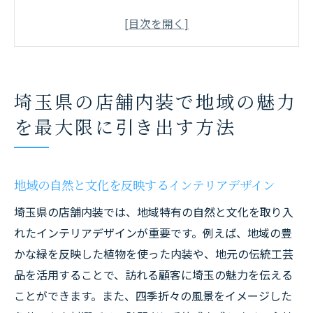
ザイン
埼玉県の特産品を活用した内装アイディア
地域コミュニティとのコラボレーションで
魅力を倍増
埼玉県の店舗内装で地域の魅力
地元の歴史を内装に取り入れる方法
を最大限に引き出す方法
埼玉の自然景観をインスピレーションとし
た装飾テクニック
地域素材を使用したエコフレンドリーな店
地域の自然と文化を反映するインテリアデザイン
舗内装
埼玉県の店舗内装では、地域特有の自然と文化を取り入
自然素材を使った埼玉県の店舗内装が注目され
れたインテリアデザインが重要です。例えば、地域の豊
る理由
かな緑を反映した植物を使った内装や、地元の伝統工芸
持続可能なデザインの重要性と地元材料の
品を活用することで、訪れる顧客に埼玉の魅力を伝える
活用
ことができます。また、四季折々の風景をイメージした
自然素材がもたらすリラックス効果