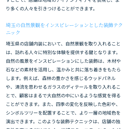
り多くの人々を引きつけることができます。
埼玉県の観光資源を活かした内装アイディ
ア
埼玉の自然景観をインスピレーションとした装飾テク
地域経済を支える内装デザインの考え方
ニック
埼玉県の自然環境を反映した店舗内装パターン
埼玉県の店舗内装において、自然景観を取り入れること
の特徴
は、訪れる人々に特別な体験を提供する鍵となります。
自然風景を再現するインテリアの工夫
自然の風景をインスピレーションにした装飾は、木材や
四季折々の自然を楽しめる空間作り
石などの素材を活用し、温かみと共に落ち着きをもたら
埼玉の自然遺産を感じる装飾アイディア
します。例えば、森林の豊かさを感じるウッドパネル
自然光を活用した明るい店舗内装
や、清流を思わせるガラスのディテールを取り入れるこ
環境に優しい省エネ設計の実践
とで、顧客はまるで大自然の中にいるような感覚を得る
ことができます。また、四季の変化を反映した色彩や、
自然の香りを取り入れたリラクゼーション
シンボルツリーを配置することで、より一層の地域色を
スペース
演出できます。このような装飾テクニックは、店舗の独
成功事例から学ぶ埼玉県の魅力的な店舗内装