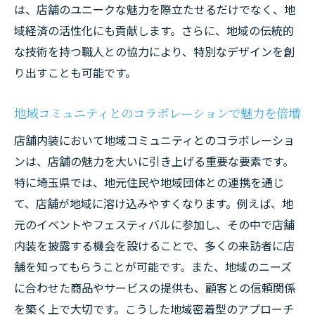
地域ブランディングを強化する内装デザイ
は、店舗のユニークな魅力を際立たせるだけでなく、地
ン
域経済の活性化にも貢献します。さらに、地域の伝統的
店舗内装に埼玉県の文化を取り入れるメリット
な技術を持つ職人との協力により、特別なデザインを創
とは
り出すことも可能です。
地域文化がもたらす独自性と魅力
地域コミュニティとのコラボレーションで魅力を倍増
埼玉の伝統工芸を活かしたデザイン提案
店舗内装において地域コミュニティとのコラボレーショ
文化体験を提供するユニークな空間づくり
ンは、店舗の魅力を大いに引き上げる重要な要素です。
地域イベントと連携した内装の活用法
特に埼玉県では、地元住民や地域団体との連携を通じ
埼玉の祭りをテーマにした内装アイディア
て、店舗が地域に溶け込みやすくなります。例えば、地
地元アーティストとのコラボレーションで
元のイベントやフェスティバルに参加し、その中で店舗
生まれる新しい価値
内装を披露する機会を設けることで、多くの来訪者に店
地元アートが彩る埼玉県の店舗内装デザインの
舗を知ってもらうことが可能です。また、地域のニーズ
魅力
に合わせた商品やサービスの提供も、顧客との信頼関係
アート作品を活用した店舗内装の効果
を築く上で大切です。こうした地域密着型のアプローチ