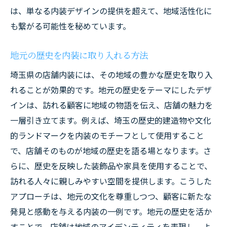
地域アーティストを支援するインテリアデ
は、単なる内装デザインの提供を超えて、地域活性化に
ザイン
も繋がる可能性を秘めています。
地元の芸術文化を取り入れることで生まれ
地元の歴史を内装に取り入れる方法
る新鮮さ
埼玉県の店舗内装には、その地域の豊かな歴史を取り入
アートを通じたコミュニケーションの促進
れることが効果的です。地元の歴史をテーマにしたデザ
アートギャラリーのような店舗空間の作り
インは、訪れる顧客に地域の物語を伝え、店舗の魅力を
方
一層引き立てます。例えば、埼玉の歴史的建造物や文化
地域の感性を引き立てる美術作品の選び方
的ランドマークを内装のモチーフとして使用すること
地域性を活かした埼玉県の店舗内装で顧客を惹
で、店舗そのものが地域の歴史を語る場となります。さ
きつける
らに、歴史を反映した装飾品や家具を使用することで、
地域の風土を表現するインテリアの要素
訪れる人々に親しみやすい空間を提供します。こうした
顧客ニーズに応える埼玉独自のデザイン
アプローチは、地元の文化を尊重しつつ、顧客に新たな
地域住民に愛される内装の特徴とは
発見と感動を与える内装の一例です。地元の歴史を活か
地元の食材を活かした店舗内装の提案
すことで、店舗は地域のアイデンティティを表現し、よ