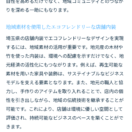
自性を高めるだけでなく、地域コミュニティとのつなが
地域成功事例の内装デザインの共通点
りを深める一助にもなります。
地元ビジネスの成功を支えるデザイン手法
埼玉県でのビジネス成功モデルケースを紹
地域素材を使用したエコフレンドリーな店舗内装
介
埼玉県の店舗内装でエコフレンドリーなデザインを実現
成功事例に学ぶ顧客満足度向上のポイント
するには、地域素材の活用が重要です。地元産の木材や
埼玉の店舗内装の進化を追う
竹を使った内装は、環境への配慮を示すだけでなく、地
魅力的な店舗内装がもたらすビジネス成功
元経済の活性化にもつながります。例えば、再生可能な
の鍵
素材を用いた家具や装飾は、サステイナブルなビジネス
モデルを支える要素となります。また、地元の職人と協
力し、手作りのアイテムを取り入れることで、店内の個
性を引き出しながら、地域の伝統技術を継承することが
可能です。これにより、店舗は環境に優しい空間として
評価され、持続可能なビジネスのベースを築くことがで
きます。