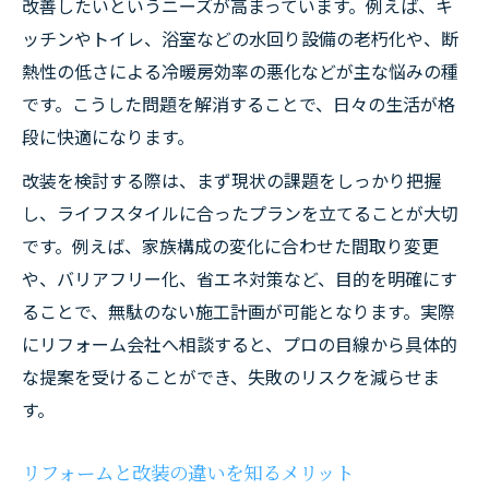
省エネも叶う住まいの改装アイデア集
改善したいというニーズが高まっています。例えば、キ
ッチンやトイレ、浴室などの水回り設備の老朽化や、断
改装で省エネ性能を高めるリフォーム術
熱性の低さによる冷暖房効率の悪化などが主な悩みの種
断熱対策が光る改装アイデアを紹介
です。こうした問題を解消することで、日々の生活が格
埼玉県で人気の省エネ改装事例集
段に快適になります。
省エネ改装で光熱費を賢く削減する方法
改装を検討する際は、まず現状の課題をしっかり把握
補助金活用でお得な省エネ改装を実現
し、ライフスタイルに合ったプランを立てることが大切
埼玉県のリフォームで安心を手に入れる方法
です。例えば、家族構成の変化に合わせた間取り変更
信頼できる改装業者の選び方ポイント
や、バリアフリー化、省エネ対策など、目的を明確にす
悪質リフォーム業者を見抜く注意点
ることで、無駄のない施工計画が可能となります。実際
改装の口コミや評判を活用するコツ
にリフォーム会社へ相談すると、プロの目線から具体的
埼玉県の安心改装サポート体制を解説
な提案を受けることができ、失敗のリスクを減らせま
す。
リフォーム後のアフターケアも重要視
補助金活用で賢く進める改装のコツ
リフォームと改装の違いを知るメリット
埼玉リフォーム補助金の最新情報を解説