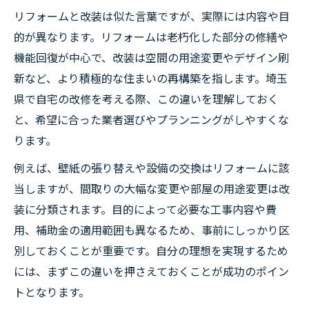
リフォームと改装は似た言葉ですが、実際には内容や目
改装で使える助成金の申請ポイント
的が異なります。リフォームは老朽化した部分の修繕や
補助金を活かした省エネ改装の方法
機能回復が中心で、改装は空間の用途変更やデザイン刷
改装費用を賢く抑える具体的な手順
新など、より積極的な住まいの再構築を指します。埼玉
リフォーム計画時に役立つ補助金相談
県で自宅の改修を考える際、この違いを理解しておく
機能性とおしゃれを両立する改装提案
と、希望に合った業者選びやプランニングがしやすくな
おしゃれな改装で暮らしの質を向上
ります。
機能性を重視した改装リフォームの魅力
例えば、壁紙の張り替えや設備の交換はリフォームに該
埼玉リフォームで人気のおしゃれ提案
当しますが、間取りの大幅な変更や部屋の用途変更は改
装に分類されます。目的によって必要な工事内容や費
改装で叶える自分らしい住まいの作り方
用、補助金の適用範囲も異なるため、事前にしっかり区
デザイン性アップのための改装ポイント
別しておくことが重要です。自分の理想を実現するため
には、まずこの違いを押さえておくことが成功のポイン
トとなります。