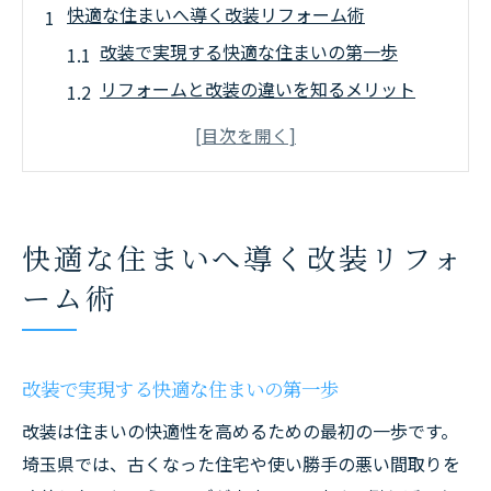
快適な住まいへ導く改装リフォーム術
改装で実現する快適な住まいの第一歩
リフォームと改装の違いを知るメリット
埼玉県で選ばれる改装の最新トレンド
改装で暮らしやすさを向上させるコツ
改装リフォームの失敗しない進め方
改装を検討するなら知っておきたい埼玉県のポ
快適な住まいへ導く改装リフォ
イント
ーム術
埼玉県の改装で押さえたい地域特性
改装前に知るべきリフォーム会社の特徴
悪質業者を避ける改装リフォームの心得
改装で実現する快適な住まいの第一歩
埼玉県の改装助成金や補助金情報
改装は住まいの快適性を高めるための最初の一歩です。
リフォーム会社選びで失敗しない方法
埼玉県では、古くなった住宅や使い勝手の悪い間取りを