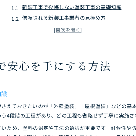
新装工事で後悔しない塗装工事の基礎知識
信頼される新装工事業者の見極め方
埼玉県で塗装工事を選ぶ際の注意点
新装工事で重視したい保証とアフターケア
塗装工事の見積もり比較で安心を得る方法
埼玉県で優良な外壁塗装業者を見抜くコツ
で安心を手にする方法
新装工事にも強い外壁塗装業者の特徴とは
外壁塗装業者を選ぶ新装工事チェックリスト
口コミや実績から新装工事の信頼度を判断
知識
埼玉県ならではの塗装工事業者選定法
押さえておきたいのが「外壁塗装」「屋根塗装」などの基
新装工事で見逃せないランキング情報の活用
いう4段階の工程があり、どの工程も省略せず丁寧に実施さ
悪質業者を避けて新装工事を実現する秘訣
すいため、塗料の選定や工法の選択が重要です。耐候性や
新装工事で悪質業者を見抜くチェックポイント