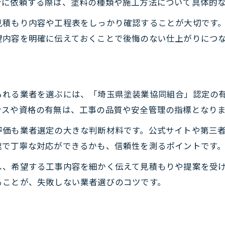
者に依頼する際は、塗料の種類や施工方法について具体的
外壁塗装工事のトラブル事例と回避策
見積もり内容や工程表をしっかり確認することが大切です
埼玉県の悪質業者リスト活用の注意点
望内容を明確に伝えておくことで後悔のない仕上がりにつ
新装工事を安全に進めるための賢い判断軸
塗装工事契約時に確認したい重要事項
埼玉県塗装業協同組合認定のメリット解説
られる業者を選ぶには、「埼玉県塗装業協同組合」認定の
新装工事で協同組合認定業者を選ぶ利点
ンスや資格の有無は、工事の品質や安全管理の指標となり
埼玉県塗装業協同組合とは何かを徹底解説
評価も業者選定の大きな判断材料です。公式サイトや第三
協同組合認定業者の新装工事品質の違い
速で丁寧な対応ができるかも、信頼性を測るポイントです
塗装工事の安心保証とアフターサービス
し、希望する工事内容を細かく伝えて見積もりや提案を受
組合認定で叶う新装工事の長期サポート
ることが、失敗しない業者選びのコツです。
外壁塗装の信用性と新装工事成功のポイント
新装工事の品質を左右する外壁塗装の信頼性