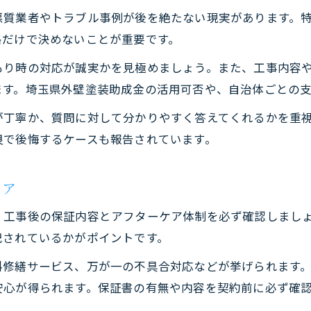
外壁塗装工事で重視したい施工実績の確認
悪質業者やトラブル事例が後を絶たない現実があります。
新装工事成功のカギは見積もり比較にあり
格だけで決めないことが重要です。
塗装工事と新装工事の保証内容を比較
もり時の対応が誠実かを見極めましょう。また、工事内容
信頼できる業者と新装工事を進める方法
ます。埼玉県外壁塗装助成金の活用可否や、自治体ごとの
職人の技術で選ぶ埼玉県の塗装工事とは
が丁寧か、質問に対して分かりやすく答えてくれるかを重
新装工事で評価される職人の技術力とは
良で後悔するケースも報告されています。
熟練職人が手掛ける塗装工事の安心感
技術力で差がつく新装工事の仕上がり
ケア
塗装工事職人の選び方と新装工事の関係
、工事後の保証内容とアフターケア体制を必ず確認しまし
丁寧な仕事が光る新装工事のポイント
記されているかがポイントです。
料修繕サービス、万が一の不具合対応などが挙げられます
安心が得られます。保証書の有無や内容を契約前に必ず確