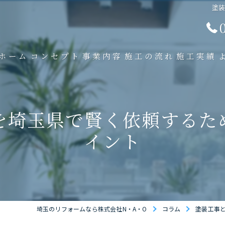
塗
ホーム
コンセプト
事業内容
施工の流れ
施工実績
を埼玉県で賢く依頼するた
イント
埼玉のリフォームなら株式会社N・A・O
コラム
塗装工事