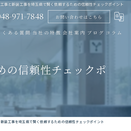
装工事と新装工事を埼玉県で賢く依頼するための信頼性チェックポイント
048-971-7848
お問い合わせはこちら
よくある質問
当社の特徴
会社案内
ブログ
コラム
リノベーション
めの信頼性チェックポ
店舗
マンション
戸建て
内装
と新装工事を埼玉県で賢く依頼するための信頼性チェックポイント